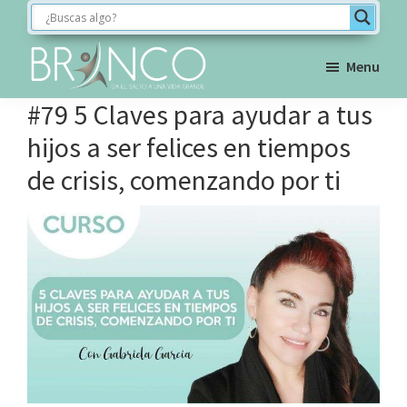
Saltar
Saltar
Saltar
a
al
al
la
contenido
pie
Menu
navegación
principal
de
BRINCO
#79 5 Claves para ayudar a tus
FORMACIÓN
principal
página
hijos a ser felices en tiempos
de crisis, comenzando por ti