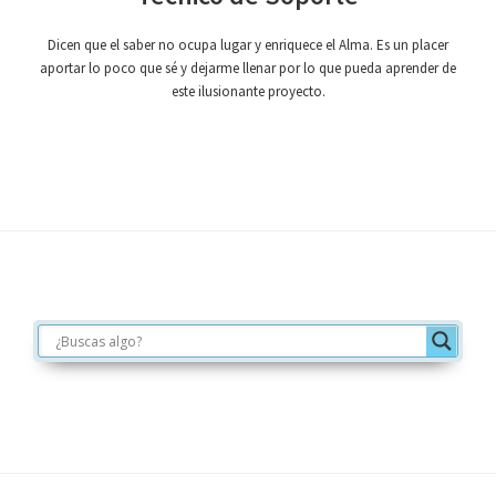
Dicen que el saber no ocupa lugar y enriquece el Alma. Es un placer
aportar lo poco que sé y dejarme llenar por lo que pueda aprender de
este ilusionante proyecto.
Footer