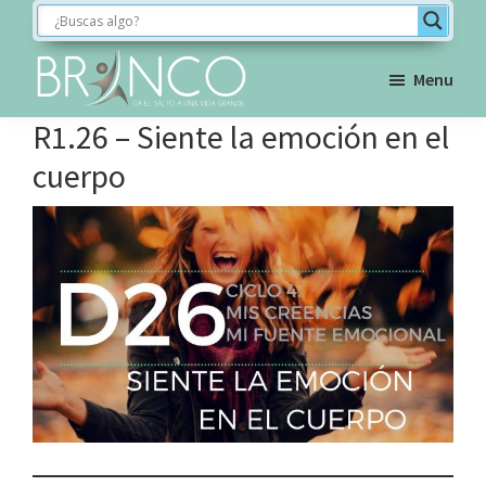
Saltar
Saltar
Saltar
a
al
al
la
contenido
pie
Menu
navegación
principal
de
BRINCO
R1.26 – Siente la emoción en el
FORMACIÓN
principal
página
cuerpo