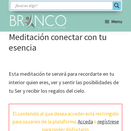
Saltar
Saltar
Saltar
a
al
al
la
contenido
pie
Menu
navegación
principal
de
BRINCO
Meditación conectar con tu
FORMACIÓN
principal
página
esencia
Esta meditación te servirá para recordarte en tu
interior quien eres, ver y sentir las posibilidades de
tu Ser y recibir los regalos del cielo.
El contenido al que desea acceder está restringido
para usuarios de la plataforma.
Acceda
o
regístrese
para poder disfrutarlo.