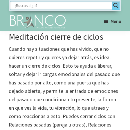
Saltar
Saltar
Saltar
a
al
al
la
contenido
pie
Menu
navegación
principal
de
BRINCO
Meditación cierre de ciclos
FORMACIÓN
principal
página
Cuando hay situaciones que has vivido, que no
quieres repetir y quieres ya dejar atrás, es ideal
hacer un cierre de ciclos. Esto te ayuda a liberar,
soltar y dejar ir cargas emocionales del pasado que
has pasado por alto, como una puerta que has
dejado abierta, y permite la entrada de emociones
del pasado que condicionan tu presente, la forma
en que ves la vida, tu vibración, lo que atraes y
como reaccionas a esto. Puedes cerrar ciclos con
Relaciones pasadas (pareja u otras), Relaciones