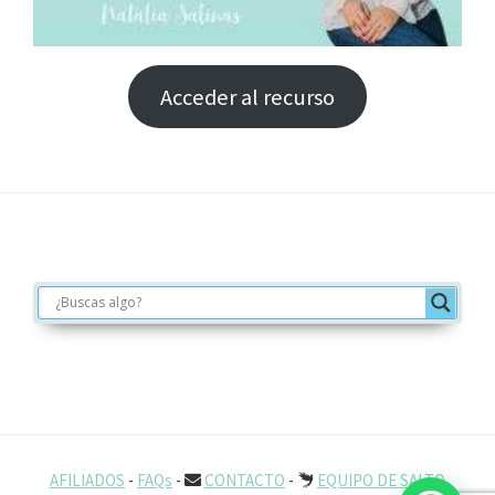
Acceder al recurso
Footer
AFILIADOS
-
FAQs
-
CONTACTO
-
EQUIPO DE SALTO