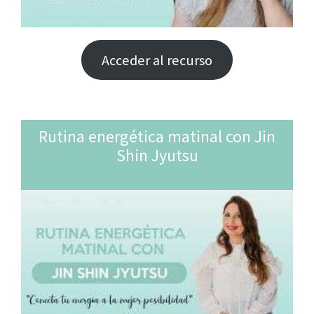
Acceder al recurso
Rutina energética matinal con Jin
Shin Jyutsu