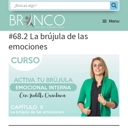
Saltar
Saltar
Saltar
a
al
al
la
contenido
pie
Menu
navegación
principal
de
BRINCO
#68.2 La brújula de las
FORMACIÓN
principal
página
emociones