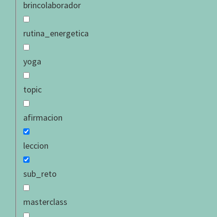
brincolaborador
adultez para y con la r
donde somos capaces de
rutina_energetica
desproporcionados que e
infantiles, en ese mism
yoga
protagónico en la neces
movimiento a la relación
topic
de cada uno de sus invo
afirmacion
Cuando la sexu
leccion
Aquí entramos en materi
otros aditamentos te vo
sub_reto
cambiante de tu sexuali
masterclass
El contenido al que de