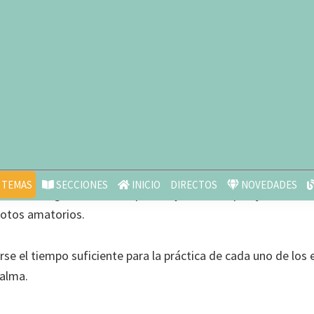
sea acceder está restringido para usuarios de la plataforma.
A
poder disfrutarlo.
es
 ampliará tu dimensiones entorno a tu ritual amatorio, puest
TEMAS
SECCIONES
INICIO
DIRECTOS
NOVEDADES
ímulo del agua en frío, despiertes y afines en pareja sus sent
 votos amatorios.
e el tiempo suficiente para la práctica de cada uno de los e
 alma.