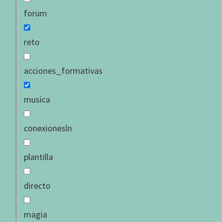
forum
Ejercicio prácti
reto
acciones_formativas
El contenido al que de
musica
conexionesln
Ritual en la alc
plantilla
En esta oportunidad tend
relación en el eros sana
directo
que estamos hechos para
se presente en nuestra s
magia
obtener resultados exce