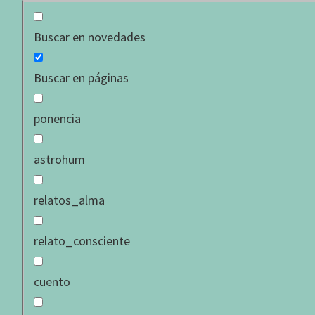
Buscar en novedades
Buscar en páginas
ponencia
astrohum
relatos_alma
En esta oportunidad no
la sexualidad tendera a 
relato_consciente
eros propio será la inst
intimidad, pues así como
cuento
misma manera la sexualid
manifestó en un princip