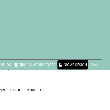
cceda
o
regístrese
para
o que está ligado a que
BLOG
BRINCOLABORADORES
INICIAR SESIÓN
Acceso
idos y con ello refuercen
jercicios aquí expuesto,