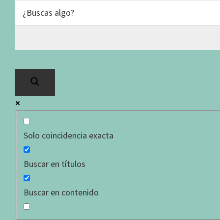
25.3 Sexualid
Saltar
Saltar
Saltar
a
al
al
la
contenido
pie
navegación
principal
de
principal
página
Presentación
Solo coincidencia exacta
Buscar en títulos
Buscar en contenido