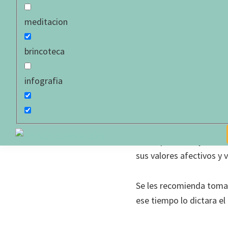
meditacion
El contenido al que de
brincoteca
infografia
Recomendacion
Este ejercicio matutino
con la presencia y el est
BRINCO
sus valores afectivos y
FORMACIÓN
Se les recomienda tomars
ese tiempo lo dictara el