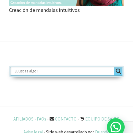
Creación de mandalas intuitivos
Footer
AFILIADOS
-
FAQs
-
CONTACTO
-
EQUIPO DE SALTO
Aviso legal
- Sitio web desarrollado por
Duando