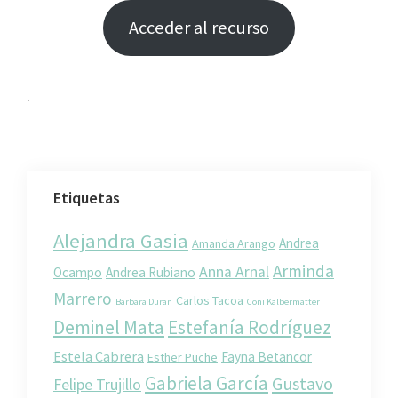
Acceder al recurso
.
Etiquetas
Alejandra Gasia
Andrea
Amanda Arango
Arminda
Anna Arnal
Ocampo
Andrea Rubiano
Marrero
Carlos Tacoa
Barbara Duran
Coni Kalbermatter
Deminel Mata
Estefanía Rodríguez
Estela Cabrera
Fayna Betancor
Esther Puche
Gabriela García
Gustavo
Felipe Trujillo