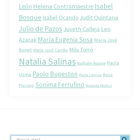
Isabel
León
Helena Contramaestre
Bosque
Isabel Ocando
Judit Quintana
Julio de Pazos
Juveth Calleja
Leo
María Eugenia Sosa
Azarak
María José
Mila Torró
Bonet
María José Carrillo
Natalia Salinas
Paola
Nathalie Noppe
Paolo Bupeston
Usma
Rosa
Paula Lennon
Sonima Ferrufino
Piscopo
Yolanda Muñoz
Footer