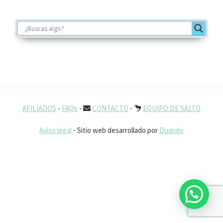
Footer
AFILIADOS
-
FAQs
-
CONTACTO
-
EQUIPO DE SALTO
Aviso legal
- Sitio web desarrollado por
Duando