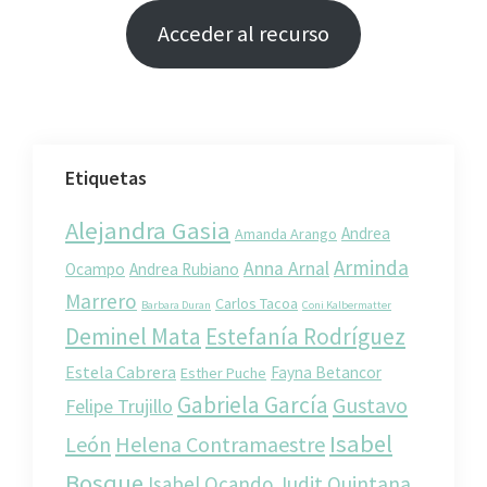
Acceder al recurso
Etiquetas
Alejandra Gasia
Andrea
Amanda Arango
Arminda
Anna Arnal
Ocampo
Andrea Rubiano
Marrero
Carlos Tacoa
Barbara Duran
Coni Kalbermatter
Deminel Mata
Estefanía Rodríguez
Estela Cabrera
Fayna Betancor
Esther Puche
Gabriela García
Gustavo
Felipe Trujillo
Isabel
León
Helena Contramaestre
Bosque
Isabel Ocando
Judit Quintana