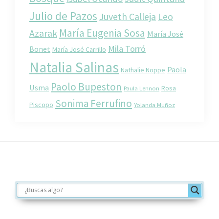
Julio de Pazos
Juveth Calleja
Leo
María Eugenia Sosa
Azarak
María José
Mila Torró
Bonet
María José Carrillo
Natalia Salinas
Paola
Nathalie Noppe
Paolo Bupeston
Usma
Rosa
Paula Lennon
Sonima Ferrufino
Piscopo
Yolanda Muñoz
Footer