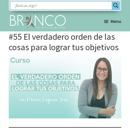
Saltar
Saltar
Saltar
a
al
al
la
contenido
pie
Menu
navegación
principal
de
BRINCO
#55 El verdadero orden de las
FORMACIÓN
principal
página
cosas para lograr tus objetivos