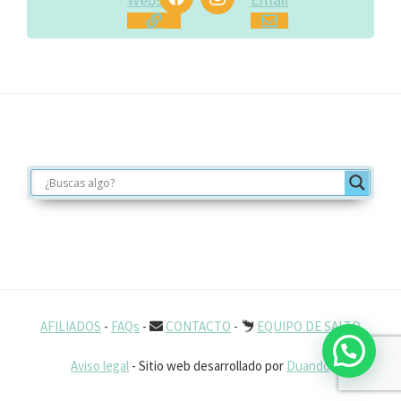
Footer
AFILIADOS
-
FAQs
-
CONTACTO
-
EQUIPO DE SALTO
Aviso legal
- Sitio web desarrollado por
Duando