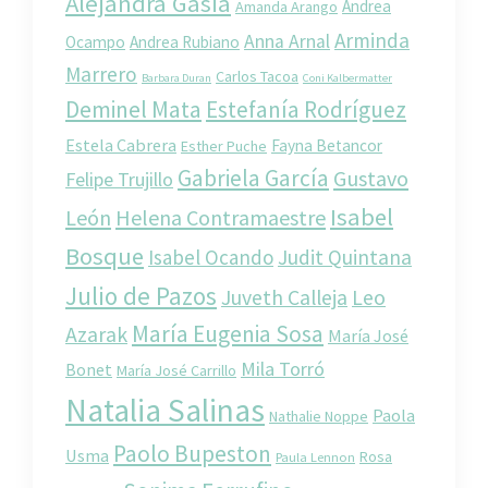
Alejandra Gasia
Andrea
Amanda Arango
Arminda
Anna Arnal
Ocampo
Andrea Rubiano
Marrero
Carlos Tacoa
Barbara Duran
Coni Kalbermatter
Deminel Mata
Estefanía Rodríguez
Estela Cabrera
Fayna Betancor
Esther Puche
Gabriela García
Gustavo
Felipe Trujillo
Isabel
León
Helena Contramaestre
Bosque
Isabel Ocando
Judit Quintana
Julio de Pazos
Juveth Calleja
Leo
María Eugenia Sosa
Azarak
María José
Mila Torró
Bonet
María José Carrillo
Natalia Salinas
Paola
Nathalie Noppe
Paolo Bupeston
Usma
Rosa
Paula Lennon