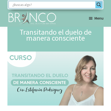
Saltar
Saltar
Saltar
a
al
al
la
contenido
pie
Menu
navegación
principal
de
BRINCO
Transitando el duelo de
FORMACIÓN
principal
página
manera consciente