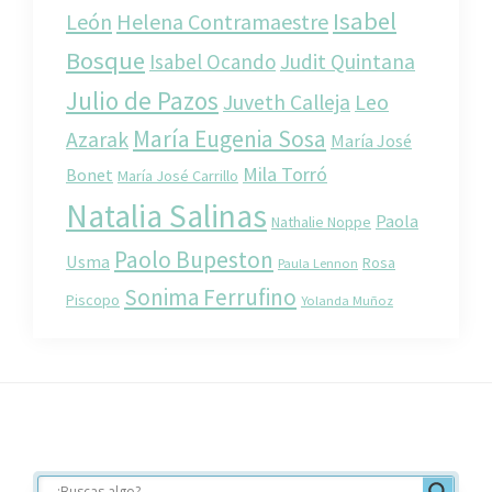
Isabel
León
Helena Contramaestre
Bosque
Isabel Ocando
Judit Quintana
Julio de Pazos
Juveth Calleja
Leo
María Eugenia Sosa
Azarak
María José
Mila Torró
Bonet
María José Carrillo
Natalia Salinas
Paola
Nathalie Noppe
Paolo Bupeston
Usma
Rosa
Paula Lennon
Sonima Ferrufino
Piscopo
Yolanda Muñoz
Footer