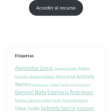
Acceder al recurso
.
Etiquetas
Alejandra Gasia
Andrea
Amanda Arango
Arminda
Anna Arnal
Ocampo
Andrea Rubiano
Marrero
Carlos Tacoa
Barbara Duran
Coni Kalbermatter
Deminel Mata
Estefanía Rodríguez
Estela Cabrera
Fayna Betancor
Esther Puche
Gabriela García
Gustavo
Felipe Trujillo