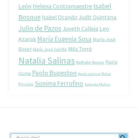
Isabel
León
Helena Contramaestre
Bosque
Isabel Ocando
Judit Quintana
Julio de Pazos
Juveth Calleja
Leo
María Eugenia Sosa
Azarak
María José
Mila Torró
Bonet
María José Carrillo
Natalia Salinas
Paola
Nathalie Noppe
Paolo Bupeston
Usma
Rosa
Paula Lennon
Sonima Ferrufino
Piscopo
Yolanda Muñoz
Footer