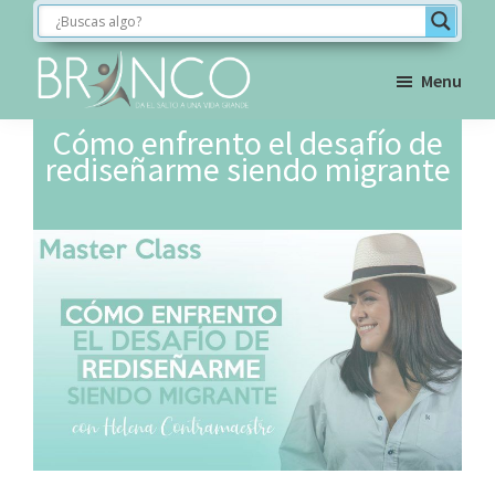
Saltar
Saltar
Saltar
a
al
al
la
contenido
pie
Menu
navegación
principal
de
BRINCO
Cómo enfrento el desafío de
FORMACIÓN
principal
página
rediseñarme siendo migrante