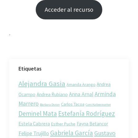
Acceder al recurso
.
Etiquetas
Alejandra Gasia
Andrea
Amanda Arango
Arminda
Anna Arnal
Ocampo
Andrea Rubiano
Marrero
Carlos Tacoa
Barbara Duran
Coni Kalbermatter
Deminel Mata
Estefanía Rodríguez
Estela Cabrera
Fayna Betancor
Esther Puche
Gabriela García
Gustavo
Felipe Trujillo