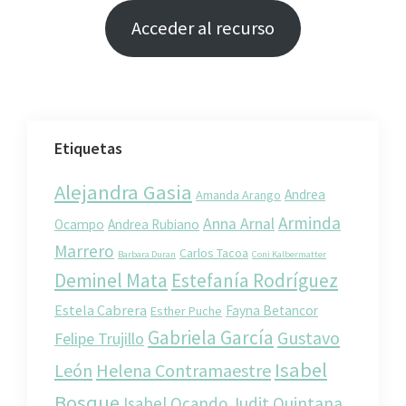
Acceder al recurso
Etiquetas
Alejandra Gasia
Andrea
Amanda Arango
Arminda
Anna Arnal
Ocampo
Andrea Rubiano
Marrero
Carlos Tacoa
Barbara Duran
Coni Kalbermatter
Deminel Mata
Estefanía Rodríguez
Estela Cabrera
Fayna Betancor
Esther Puche
Gabriela García
Gustavo
Felipe Trujillo
Isabel
León
Helena Contramaestre
Bosque
Isabel Ocando
Judit Quintana