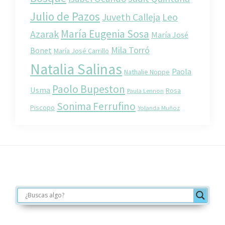
Julio de Pazos
Juveth Calleja
Leo
María Eugenia Sosa
Azarak
María José
Mila Torró
Bonet
María José Carrillo
Natalia Salinas
Paola
Nathalie Noppe
Paolo Bupeston
Usma
Rosa
Paula Lennon
Sonima Ferrufino
Piscopo
Yolanda Muñoz
Footer