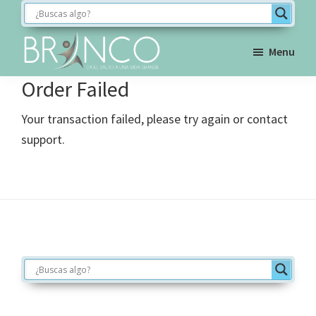
Saltar
Saltar
Saltar
a
al
al
la
contenido
pie
Menu
navegación
principal
de
BRINCO
Order Failed
FORMACIÓN
principal
página
Your transaction failed, please try again or contact
support.
Footer