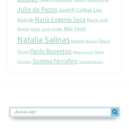
Julio de Pazos
Juveth Calleja
Leo
María Eugenia Sosa
Azarak
María José
Mila Torró
Bonet
María José Carrillo
Natalia Salinas
Paola
Nathalie Noppe
Paolo Bupeston
Usma
Rosa
Paula Lennon
Sonima Ferrufino
Piscopo
Yolanda Muñoz
Footer