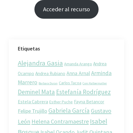
Acceder al recurso
Etiquetas
Alejandra Gasia
Andrea
Amanda Arango
Arminda
Anna Arnal
Ocampo
Andrea Rubiano
Marrero
Carlos Tacoa
Barbara Duran
Coni Kalbermatter
Deminel Mata
Estefanía Rodríguez
Estela Cabrera
Fayna Betancor
Esther Puche
Gabriela García
Gustavo
Felipe Trujillo
Isabel
León
Helena Contramaestre
Bosque
Isabel Ocando
Judit Quintana