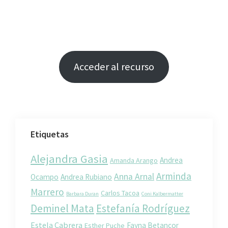
Acceder al recurso
Etiquetas
Alejandra Gasia
Andrea
Amanda Arango
Arminda
Anna Arnal
Ocampo
Andrea Rubiano
Marrero
Carlos Tacoa
Barbara Duran
Coni Kalbermatter
Deminel Mata
Estefanía Rodríguez
Estela Cabrera
Fayna Betancor
Esther Puche