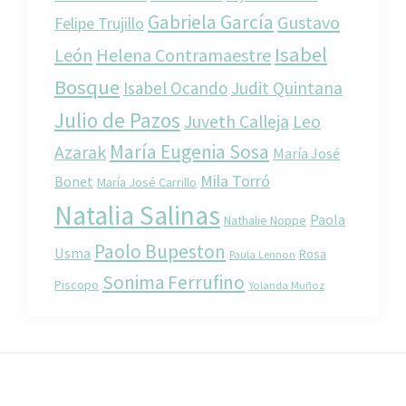
Gabriela García
Gustavo
Felipe Trujillo
Isabel
León
Helena Contramaestre
Bosque
Isabel Ocando
Judit Quintana
Julio de Pazos
Juveth Calleja
Leo
María Eugenia Sosa
Azarak
María José
Mila Torró
Bonet
María José Carrillo
Natalia Salinas
Paola
Nathalie Noppe
Paolo Bupeston
Usma
Rosa
Paula Lennon
Sonima Ferrufino
Piscopo
Yolanda Muñoz