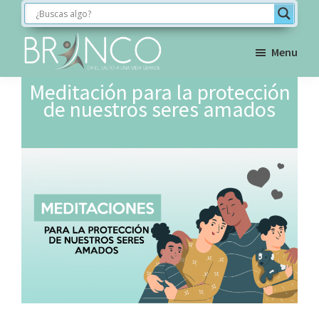
Saltar
Saltar
Saltar
a
al
al
la
contenido
pie
Menu
navegación
principal
de
BRINCO
Meditación para la protección
FORMACIÓN
principal
página
de nuestros seres amados