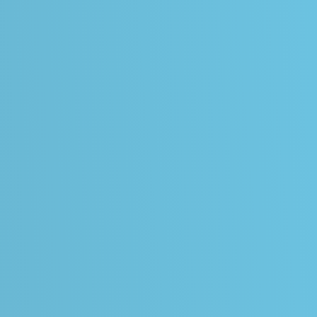
Gabriela García
Gustavo León
H
Felipe Trujillo
 Betancor
Julio
Isabel Bosque
e
Isabel Ocando
Judit Quintana
María Eugenia Sosa
Leo Azarak
María José Bonet
María Jo
a Salinas
Paolo Bupeston
Paola Usma
Nathalie Noppe
 Ferrufino
Yolanda Muñoz