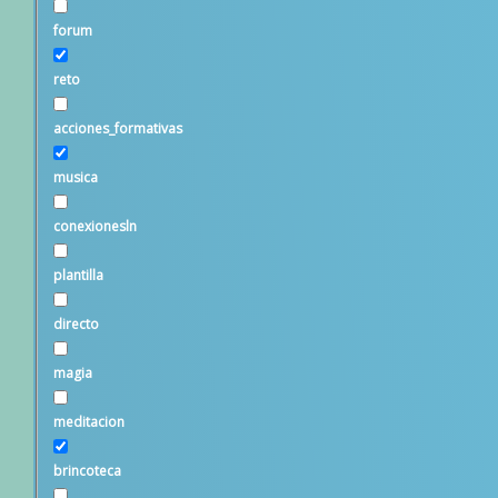
Solo coincidencia exacta
forum
Buscar en títulos
reto
Buscar en contenido
acciones_formativas
musica
Buscar en novedades
conexionesln
Buscar en páginas
plantilla
ponencia
directo
astrohum
magia
relatos_alma
meditacion
relato_consciente
brincoteca