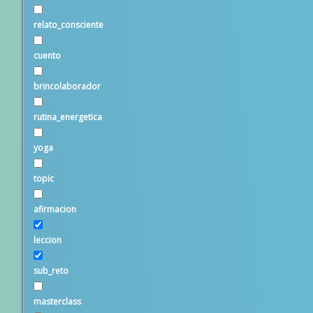
Fayna
Esther Puche
relato_consciente
Contramaestr
cuento
Juveth Calleja
brincolaborador
Natali
Torró
rutina_energetica
Sonima
Piscopo
yoga
topic
afirmacion
leccion
Footer
sub_reto
masterclass