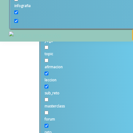
cuento
infografia
brincolaborador
rutina_energetica
yoga
BRINCO
FORMACIÓN
topic
afirmacion
leccion
sub_reto
masterclass
forum
reto