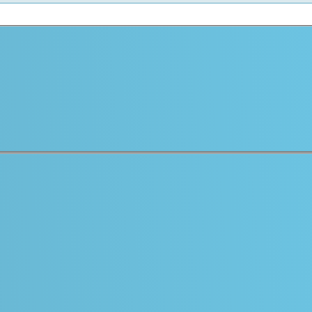
Los influenciadores de las decisione
Acceder al recurso
asia
Ar
Anna Arnal
Andrea Ocampo
Andrea Rubiano
Amanda Arango
Deminel Mata
Estefanía Rodríguez
Es
acoa
Coni Kalbermatter