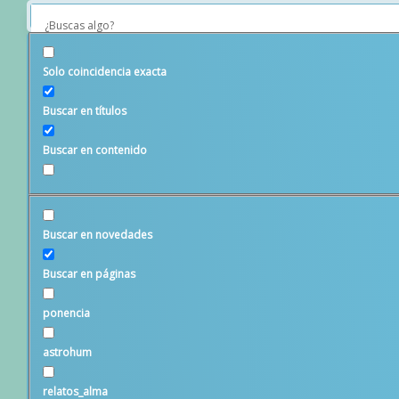
Saltar
Saltar
Saltar
a
al
al
la
contenido
pie
Solo coincidencia exacta
navegación
principal
de
Buscar en títulos
principal
página
Buscar en contenido
Buscar en novedades
Buscar en páginas
Etiquetas
ponencia
astrohum
Alejandra G
relatos_alma
Carlos T
Barbara Duran