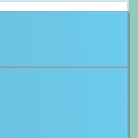
s
minda Marrero
tela Cabrera