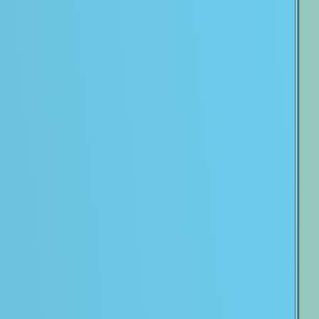
elena
 de Pazos
Mila
sé Carrillo
Rosa
Paula Lennon