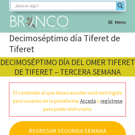
Saltar
Saltar
Saltar
a
al
al
la
contenido
pie
Menu
navegación
principal
de
BRINCO
Decimoséptimo día Tiferet de
FORMACIÓN
principal
página
Tiferet
DECIMOSÉPTIMO DÍA DEL OMER TIFERET
DE TIFERET – TERCERA SEMANA
El contenido al que desea acceder está restringido
para usuarios de la plataforma.
Acceda
o
regístrese
para poder disfrutarlo.
REGRESAR SEGUNDA SEMANA