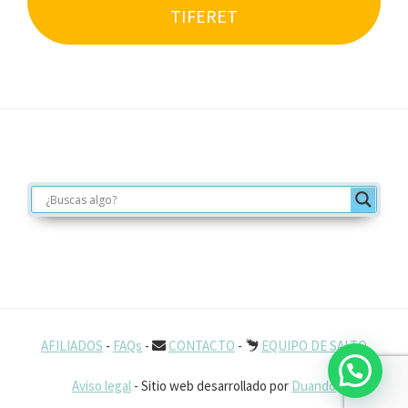
TIFERET
Footer
AFILIADOS
-
FAQs
-
CONTACTO
-
EQUIPO DE SALTO
Aviso legal
- Sitio web desarrollado por
Duando