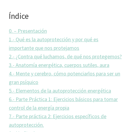
Índice
0. – Presentación
1.- Qué es la autoprotección y por qué es
importante que nos protejamos
2.- ¿Contra qué luchamos, de qué nos protegemos?
3.- Anatomía energética, cuerpos sutiles, aura
4.- Mente y cerebro, cómo potenciarlos para ser un
gran psíquico
5.- Elementos de la autoprotección energética
6.- Parte Práctica 1: Ejercicios básicos para tomar
control de la energía propia
7.- Parte práctica 2: Ejercicios específicos de
autoprotección.