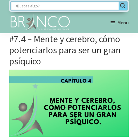
Saltar
Saltar
Saltar
a
al
al
la
contenido
pie
Menu
navegación
principal
de
BRINCO
#7.4 – Mente y cerebro, cómo
FORMACIÓN
principal
página
potenciarlos para ser un gran
psíquico