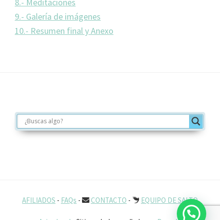
8.- Meditaciones
9.- Galería de imágenes
10.- Resumen final y Anexo
Footer
AFILIADOS
-
FAQs
-
CONTACTO
-
EQUIPO DE SALTO