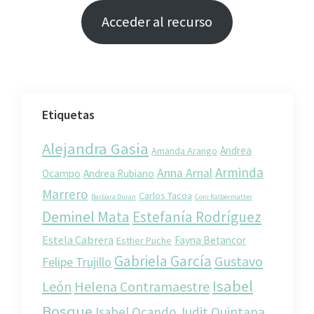
Acceder al recurso
Etiquetas
Alejandra Gasia
Andrea
Amanda Arango
Arminda
Anna Arnal
Ocampo
Andrea Rubiano
Marrero
Carlos Tacoa
Barbara Duran
Coni Kalbermatter
Deminel Mata
Estefanía Rodríguez
Estela Cabrera
Fayna Betancor
Esther Puche
Gabriela García
Gustavo
Felipe Trujillo
Isabel
León
Helena Contramaestre
Bosque
Isabel Ocando
Judit Quintana