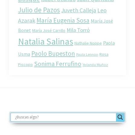
Julio de Pazos
Juveth Calleja
Leo
María Eugenia Sosa
Azarak
María José
Mila Torró
Bonet
María José Carrillo
Natalia Salinas
Paola
Nathalie Noppe
Paolo Bupeston
Usma
Rosa
Paula Lennon
Sonima Ferrufino
Piscopo
Yolanda Muñoz
Footer