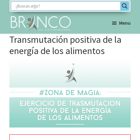
Saltar
Saltar
Saltar
a
al
al
la
contenido
pie
Menu
navegación
principal
de
BRINCO
Transmutación positiva de la
FORMACIÓN
principal
página
energía de los alimentos