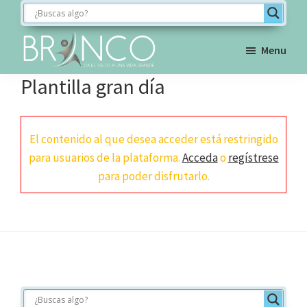
Saltar
Saltar
Saltar
a
al
al
la
contenido
pie
Menu
navegación
principal
de
BRINCO
Plantilla gran día
FORMACIÓN
principal
página
El contenido al que desea acceder está restringido
para usuarios de la plataforma.
Acceda
o
regístrese
para poder disfrutarlo.
Footer