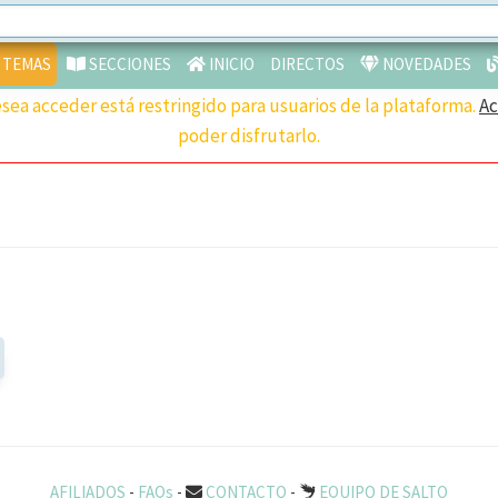
endientes
TEMAS
SECCIONES
INICIO
DIRECTOS
NOVEDADES
sea acceder está restringido para usuarios de la plataforma.
A
poder disfrutarlo.
AFILIADOS
-
FAQs
-
CONTACTO
-
EQUIPO DE SALTO