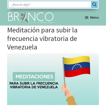
Saltar
Saltar
Saltar
a
al
al
la
contenido
pie
Menu
navegación
principal
de
BRINCO
Meditación para subir la
FORMACIÓN
principal
página
frecuencia vibratoria de
Venezuela