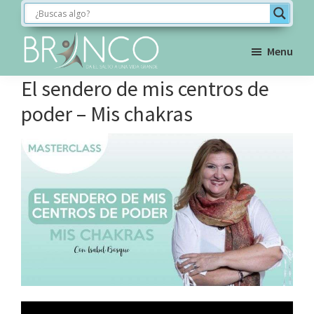
Saltar
Saltar
Saltar
a
al
al
la
contenido
pie
Menu
navegación
principal
de
BRINCO
El sendero de mis centros de
FORMACIÓN
principal
página
poder – Mis chakras