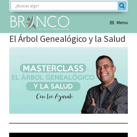
Saltar
Saltar
Saltar
a
al
al
la
contenido
pie
Menu
navegación
principal
de
BRINCO
El Árbol Genealógico y la Salud
FORMACIÓN
principal
página