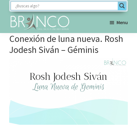
Saltar
Saltar
Saltar
a
al
al
la
contenido
pie
Menu
navegación
principal
de
BRINCO
Conexión de luna nueva. Rosh
FORMACIÓN
principal
página
Jodesh Siván – Géminis