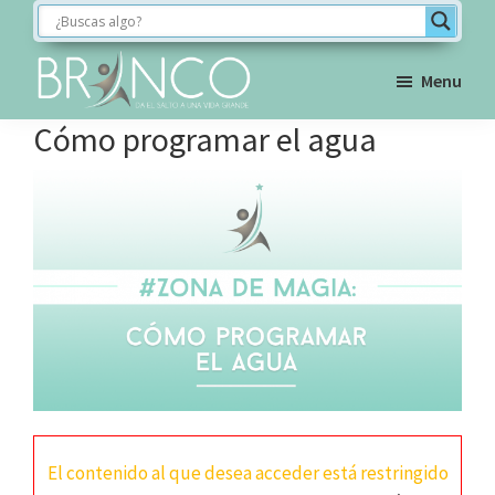
Saltar
Saltar
Saltar
a
al
al
la
contenido
pie
Menu
navegación
principal
de
BRINCO
Cómo programar el agua
FORMACIÓN
principal
página
El contenido al que desea acceder está restringido