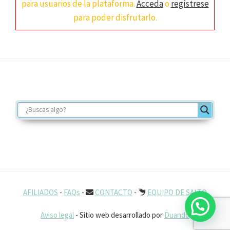
para usuarios de la plataforma.
Acceda
o
regístrese
para poder disfrutarlo.
Footer
AFILIADOS
-
FAQs
-
CONTACTO
-
EQUIPO DE SALTO
Aviso legal
- Sitio web desarrollado por
Duando