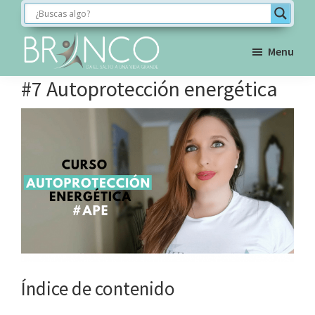
Saltar
Saltar
Saltar
a
al
al
la
contenido
pie
Menu
navegación
principal
de
BRINCO
#7 Autoprotección energética
FORMACIÓN
principal
página
Índice de contenido