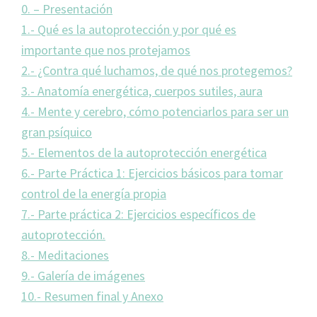
0. – Presentación
1.- Qué es la autoprotección y por qué es
importante que nos protejamos
2.- ¿Contra qué luchamos, de qué nos protegemos?
3.- Anatomía energética, cuerpos sutiles, aura
4.- Mente y cerebro, cómo potenciarlos para ser un
gran psíquico
5.- Elementos de la autoprotección energética
6.- Parte Práctica 1: Ejercicios básicos para tomar
control de la energía propia
7.- Parte práctica 2: Ejercicios específicos de
autoprotección.
8.- Meditaciones
9.- Galería de imágenes
10.- Resumen final y Anexo