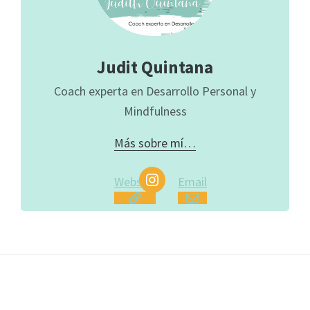
Judit Quintana
Coach experta en Desarrollo Personal y
Mindfulness
Más sobre mí…
Website
Email
Footer