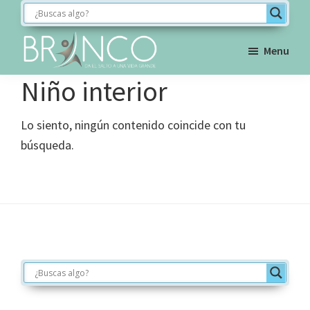
Saltar
Saltar
Saltar
a
al
al
la
contenido
pie
Menu
navegación
principal
de
BRINCO
Niño interior
FORMACIÓN
principal
página
Lo siento, ningún contenido coincide con tu
búsqueda.
Footer