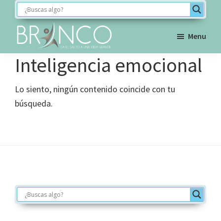
Saltar
Saltar
Saltar
a
al
al
la
contenido
pie
Menu
navegación
principal
de
BRINCO
Inteligencia emocional
FORMACIÓN
principal
página
Lo siento, ningún contenido coincide con tu
búsqueda.
Footer