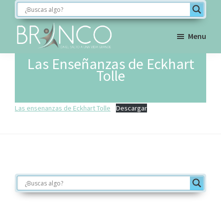
Saltar
Saltar
Saltar
a
al
al
la
contenido
pie
Menu
navegación
principal
de
BRINCO
Las Enseñanzas de Eckhart
FORMACIÓN
principal
página
Tolle
Las ensenanzas de Eckhart Tolle
Descargar
Footer