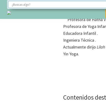
Nathalie Nop
Saltar
Saltar
Saltar
a
al
al
la
contenido
pie
Profesora de Hatha Vi
BRINCO
navegación
principal
de
FORMACIÓN
Profesora de Yoga Infant
principal
página
Educadora Infantil .
Ingeniera Técnica .
Actualmente dirijo
Lilah
Yin Yoga.
Contenidos des