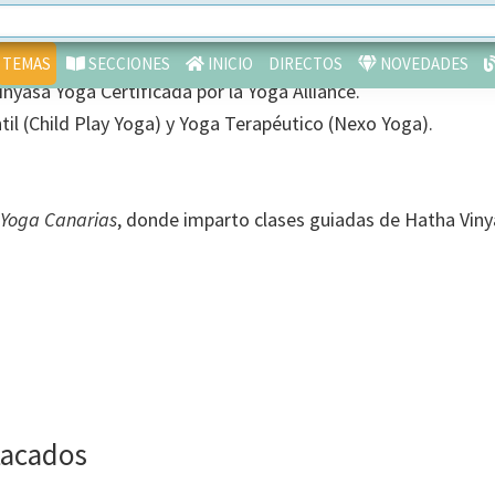
pe
TEMAS
SECCIONES
INICIO
DIRECTOS
NOVEDADES
nyasa Yoga Certificada por la Yoga Alliance.
il (Child Play Yoga) y Yoga Terapéutico (Nexo Yoga).
 Yoga Canarias
, donde imparto clases guiadas de Hatha Viny
tacados