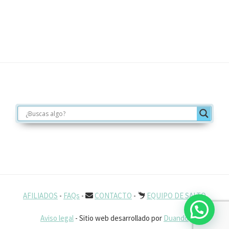
Footer
AFILIADOS
-
FAQs
-
CONTACTO
-
EQUIPO DE SALTO
Aviso legal
- Sitio web desarrollado por
Duando