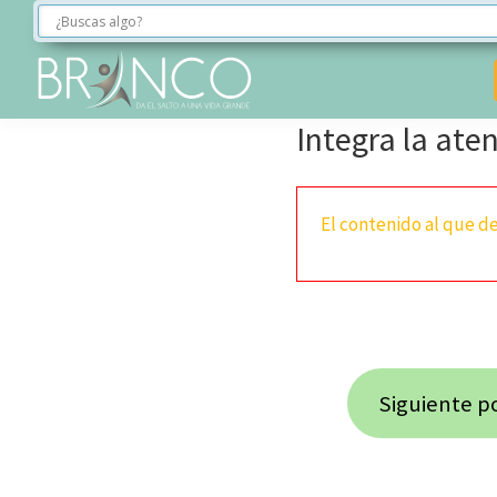
Saltar
Saltar
Saltar
a
al
al
la
contenido
pie
navegación
principal
de
BRINCO
Integra la aten
FORMACIÓN
principal
página
El contenido al que de
Siguiente po