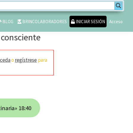
BLOG
BRINCOLABORADORES
INICIAR SESIÓN
Acceso
y consciente
cceda
o
regístrese
para
inaria» 18:40