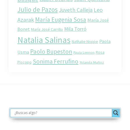
Julio de Pazos
Juveth Calleja
Leo
María Eugenia Sosa
Azarak
María José
Mila Torró
Bonet
María José Carrillo
Natalia Salinas
Paola
Nathalie Noppe
Paolo Bupeston
Usma
Rosa
Paula Lennon
Sonima Ferrufino
Piscopo
Yolanda Muñoz
Footer