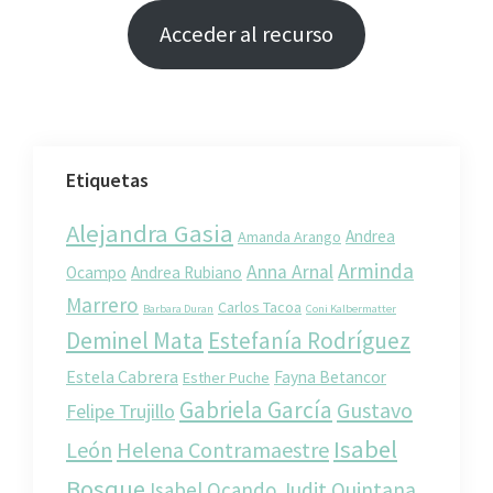
Acceder al recurso
Etiquetas
Alejandra Gasia
Andrea
Amanda Arango
Arminda
Anna Arnal
Ocampo
Andrea Rubiano
Marrero
Carlos Tacoa
Barbara Duran
Coni Kalbermatter
Deminel Mata
Estefanía Rodríguez
Estela Cabrera
Fayna Betancor
Esther Puche
Gabriela García
Gustavo
Felipe Trujillo
Isabel
León
Helena Contramaestre
Bosque
Isabel Ocando
Judit Quintana